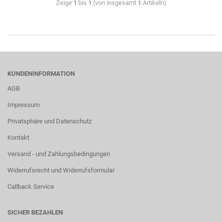
Zeige
1
bis
1
(von insgesamt
1
Artikeln)
KUNDENINFORMATION
AGB
Impressum
Privatsphäre und Datenschutz
Kontakt
Versand - und Zahlungsbedingungen
Widerrufsrecht und Widerrufsformular
Callback Service
SICHER BEZAHLEN