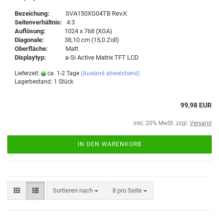
Bezeichung:
SVA150XG04TB Rev.K
Seitenverhältnis:
4:3
Auflösung:
1024 x 768 (XGA)
Diagonale:
38,10 cm (15,0 Zoll)
Oberfläche:
Matt
Displaytyp:
a-Si Active Matrix TFT LCD
Lieferzeit:
ca. 1-2 Tage
(Ausland abweichend)
Lagerbestand: 1 Stück
99,98 EUR
inkl. 20% MwSt. zzgl.
Versand
IN DEN WARENKORB
Sortieren nach
8 pro Seite