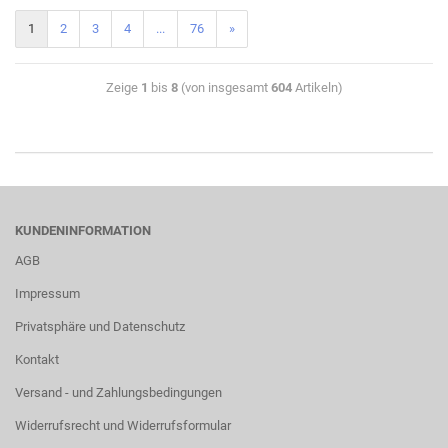
1
2
3
4
...
76
»
Zeige
1
bis
8
(von insgesamt
604
Artikeln)
KUNDENINFORMATION
AGB
Impressum
Privatsphäre und Datenschutz
Kontakt
Versand - und Zahlungsbedingungen
Widerrufsrecht und Widerrufsformular