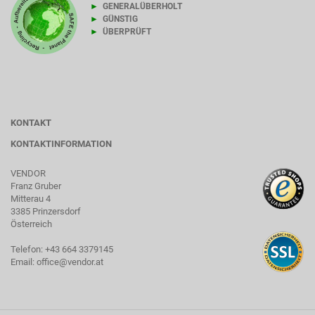
►
GENERALÜBERHOLT
►
GÜNSTIG
►
ÜBERPRÜFT
KONTAKT
KONTAKTINFORMATION
VENDOR
Franz Gruber
Mitterau 4
3385 Prinzersdorf
Österreich
Telefon: +43 664 3379145
Email: office@vendor.at