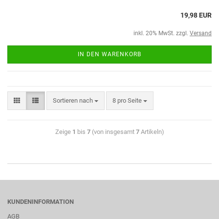
19,98 EUR
inkl. 20% MwSt. zzgl.
Versand
IN DEN WARENKORB
Sortieren nach
8 pro Seite
Zeige
1
bis
7
(von insgesamt
7
Artikeln)
KUNDENINFORMATION
AGB