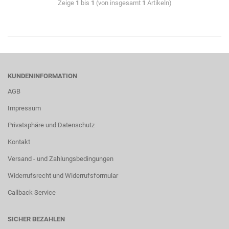
Zeige
1
bis
1
(von insgesamt
1
Artikeln)
KUNDENINFORMATION
AGB
Impressum
Privatsphäre und Datenschutz
Kontakt
Versand - und Zahlungsbedingungen
Widerrufsrecht und Widerrufsformular
Callback Service
SICHER BEZAHLEN