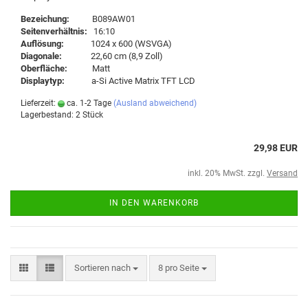
Bezeichung:
B089AW01
Seitenverhältnis:
16:10
Auflösung:
1024 x 600 (WSVGA)
Diagonale:
22,60 cm (8,9 Zoll)
Oberfläche:
Matt
Displaytyp:
a-Si Active Matrix TFT LCD
Lieferzeit:
ca. 1-2 Tage
(Ausland abweichend)
Lagerbestand: 2 Stück
29,98 EUR
inkl. 20% MwSt. zzgl.
Versand
IN DEN WARENKORB
Sortieren nach
8 pro Seite