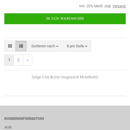
inkl. 20% MwSt. zzgl.
Versand
IN DEN WARENKORB
Sortieren nach
8 pro Seite
1
2
»
Zeige
1
bis
8
(von insgesamt
10
Artikeln)
KUNDENINFORMATION
AGB