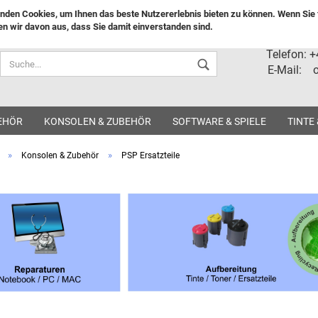
nden Cookies, um Ihnen das beste Nutzererlebnis bieten zu können. Wenn Sie f
n wir davon aus, dass Sie damit einverstanden sind.
Lieferland
Telefon: 
E-Mail: o
EHÖR
KONSOLEN & ZUBEHÖR
SOFTWARE & SPIELE
TINTE
»
»
Konsolen & Zubehör
PSP Ersatzteile
Konto ers
Passwort