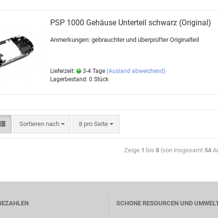
PSP 1000 Gehäuse Unterteil schwarz (Original)
Anmerkungen: gebrauchter und überprüfter Originalteil
Lieferzeit:
3-4 Tage
(Ausland abweichend)
Lagerbestand: 0 Stück
Sortieren nach
8 pro Seite
Zeige
1
bis
8
(von insgesamt
54
Ar
BEZAHLEN
SCHONE RESOURCEN UND UMWEL