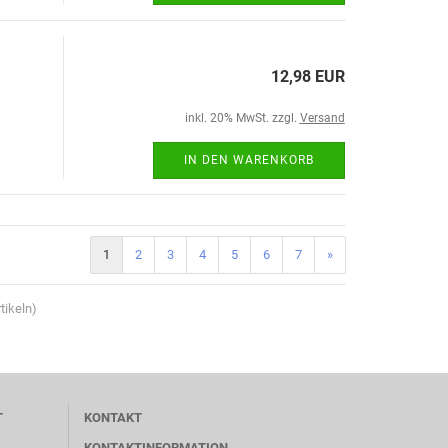
12,98 EUR
inkl. 20% MwSt. zzgl.
Versand
IN DEN WARENKORB
1
2
3
4
5
6
7
»
tikeln)
T
KONTAKT
KONTAKTINFORMATION