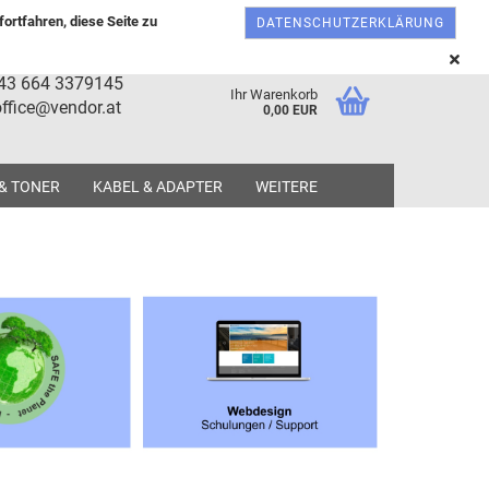
Österreich
Kundenlogin
Merkzettel
ortfahren, diese Seite zu
DATENSCHUTZERKLÄRUNG
+43 664 3379145
Ihr Warenkorb
ffice@vendor.at
0,00 EUR
 & TONER
KABEL & ADAPTER
WEITERE
tellen
 vergessen?