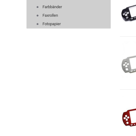
Farbbänder
Faxrollen
Fotopapier