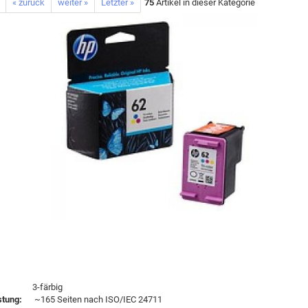
« zurück
weiter »
Letzter »
75
Artikel in dieser Kategorie
-färbig
stung:
~165 Seiten nach ISO/IEC 24711