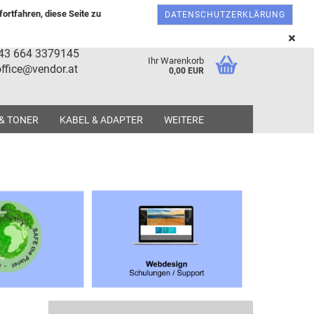
Österreich
Kundenlogin
Merkzettel
ortfahren, diese Seite zu
DATENSCHUTZERKLÄRUNG
+43 664 3379145
Ihr Warenkorb
ffice@vendor.at
0,00 EUR
 & TONER
KABEL & ADAPTER
WEITERE
tellen
 vergessen?