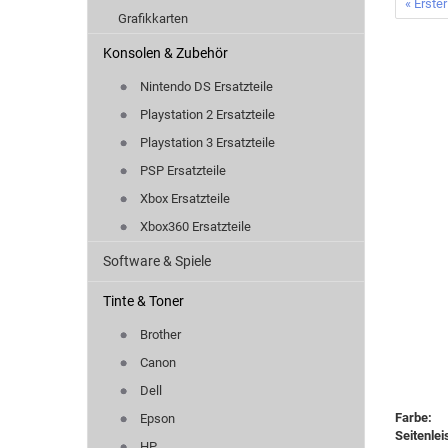
« Erster
Grafikkarten
Konsolen & Zubehör
Nintendo DS Ersatzteile
Playstation 2 Ersatzteile
Playstation 3 Ersatzteile
PSP Ersatzteile
Xbox Ersatzteile
Xbox360 Ersatzteile
Software & Spiele
Tinte & Toner
Brother
Canon
Dell
Farbe:
3
Epson
Seitenlei
HP