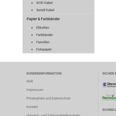
SCSI Kabel
Seriell Kabel
Papier & Farbbänder
Etiketten
Farbbänder
Faxrollen
Fotopapier
KUNDENINFORMATION
SICHER 
AGB
Impressum
Privatsphäre und Datenschutz
Kontakt
SCHNELL
Versand - und Zahlungsbedingungen