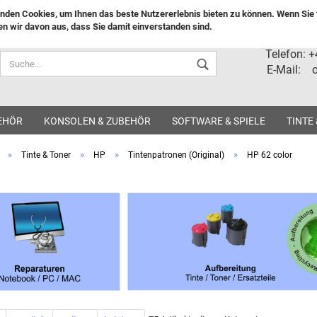
nden Cookies, um Ihnen das beste Nutzererlebnis bieten zu können. Wenn Sie f
n wir davon aus, dass Sie damit einverstanden sind.
Lieferland
Telefon: 
E-Mail: o
EHÖR
KONSOLEN & ZUBEHÖR
SOFTWARE & SPIELE
TINTE
»
»
»
»
Tinte & Toner
HP
Tintenpatronen (Original)
HP 62 color
Konto ers
Passwort