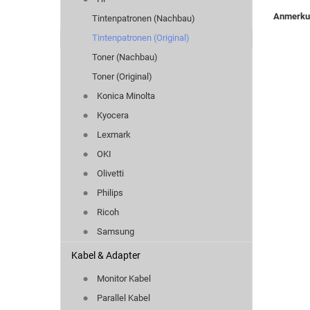
Anmerk
Tintenpatronen (Nachbau)
Tintenpatronen (Original)
Toner (Nachbau)
Toner (Original)
Konica Minolta
Kyocera
Lexmark
OKI
Olivetti
Philips
Ricoh
Samsung
Kabel & Adapter
Monitor Kabel
Parallel Kabel