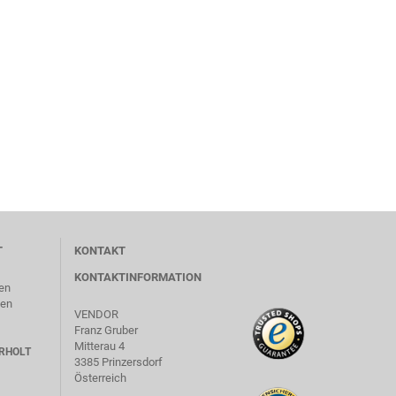
T
KONTAKT
KONTAKTINFORMATION
en
len
VENDOR
Franz Gruber
Mitterau 4
RHOLT
3385 Prinzersdorf
Österreich