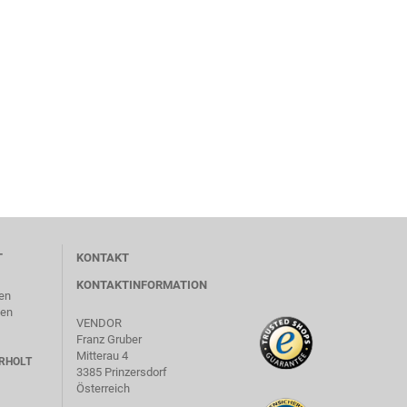
T
KONTAKT
KONTAKTINFORMATION
en
len
VENDOR
Franz Gruber
Mitterau 4
RHOLT
3385 Prinzersdorf
Österreich