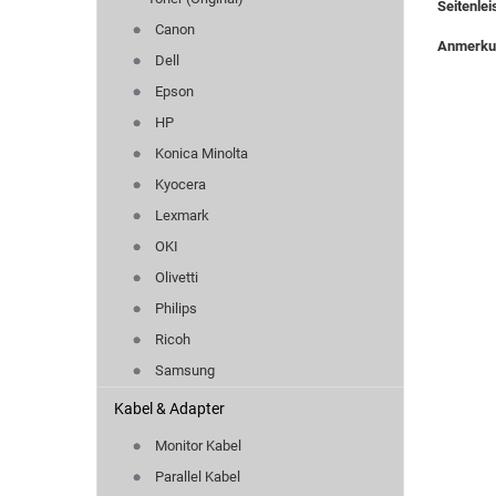
Seitenlei
Canon
Anmerk
Dell
Epson
HP
Konica Minolta
Kyocera
Lexmark
OKI
Olivetti
Philips
Ricoh
Samsung
Kabel & Adapter
Monitor Kabel
Parallel Kabel