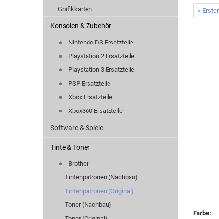
Grafikkarten
« Erster
Konsolen & Zubehör
Nintendo DS Ersatzteile
Playstation 2 Ersatzteile
Playstation 3 Ersatzteile
PSP Ersatzteile
Xbox Ersatzteile
Xbox360 Ersatzteile
Software & Spiele
Tinte & Toner
Brother
Tintenpatronen (Nachbau)
Tintenpatronen (Original)
Toner (Nachbau)
Farbe:
Toner (Original)