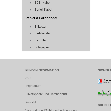
SCSI Kabel
Seriell Kabel
Papier & Farbbänder
Etiketten
Farbbänder
Faxrollen
Fotopapier
KUNDENINFORMATION
SICHER 
AGB
Impressum
Privatsphäre und Datenschutz
Kontakt
SCHNELL
Versand - und Zahlungsbedingungen