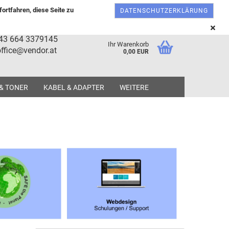
Österreich
Kundenlogin
Merkzettel
ortfahren, diese Seite zu
DATENSCHUTZERKLÄRUNG
+43 664 3379145
Ihr Warenkorb
ffice@vendor.at
0,00 EUR
 & TONER
KABEL & ADAPTER
WEITERE
tellen
 vergessen?