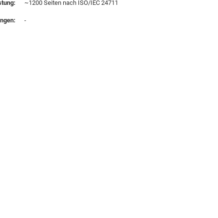
stung:
~1200 Seiten nach ISO/IEC 24711
ungen:
-