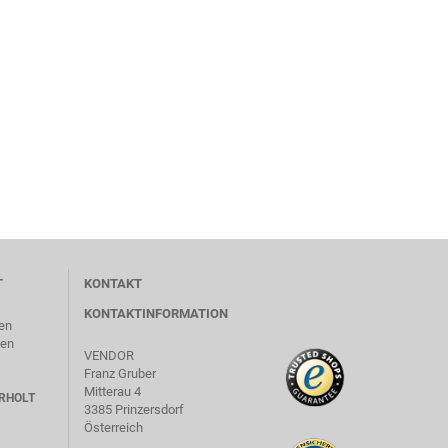
T
KONTAKT
KONTAKTINFORMATION
en
len
VENDOR
Franz Gruber
Mitterau 4
RHOLT
3385 Prinzersdorf
Österreich