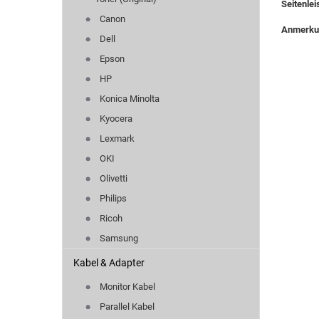
Seitenlei
Canon
Anmerk
Dell
Epson
HP
Konica Minolta
Kyocera
Lexmark
OKI
Olivetti
Philips
Ricoh
Samsung
Kabel & Adapter
Monitor Kabel
Parallel Kabel