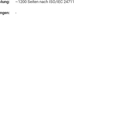
stung:
~1200 Seiten nach ISO/IEC 24711
ungen:
-