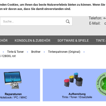
nden Cookies, um Ihnen das beste Nutzererlebnis bieten zu können. Wenn Sie f
n wir davon aus, dass Sie damit einverstanden sind.
Lieferland
Telefon: 
E-Mail: o
EHÖR
KONSOLEN & ZUBEHÖR
SOFTWARE & SPIELE
TINTE
»
»
»
»
Tinte & Toner
Brother
Tintenpatronen (Original)
C-1280XL rot
Konto ers
Passwort