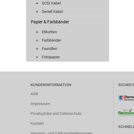
SCSI Kabel
Seriell Kabel
Papier & Farbbänder
Etiketten
Farbbänder
Faxrollen
Fotopapier
KUNDENINFORMATION
SICHER 
AGB
Impressum
Privatsphäre und Datenschutz
Kontakt
SCHNELL
Versand - und Zahlungsbedingungen