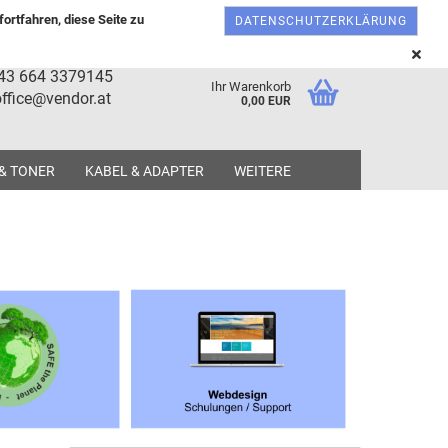
Österreich
Kundenlogin
Merkzettel
ortfahren, diese Seite zu
DATENSCHUTZERKLÄRUNG
+43 664 3379145
Ihr Warenkorb
ffice@vendor.at
0,00 EUR
 & TONER
KABEL & ADAPTER
WEITERE
tellen
 vergessen?