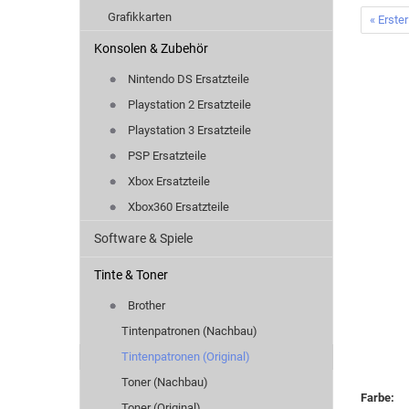
Grafikkarten
« Erster
Konsolen & Zubehör
Nintendo DS Ersatzteile
Playstation 2 Ersatzteile
Playstation 3 Ersatzteile
PSP Ersatzteile
Xbox Ersatzteile
Xbox360 Ersatzteile
Software & Spiele
Tinte & Toner
Brother
Tintenpatronen (Nachbau)
Tintenpatronen (Original)
Toner (Nachbau)
Farbe:
Toner (Original)