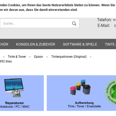
nden Cookies, um Ihnen das beste Nutzererlebnis bieten zu können. Wenn Sie f
n wir davon aus, dass Sie damit einverstanden sind.
Lieferland
Telefon: 
E-Mail: o
EHÖR
KONSOLEN & ZUBEHÖR
SOFTWARE & SPIELE
TINTE
»
»
»
»
Tinte & Toner
Epson
Tintenpatronen (Original)
892 blau
Konto ers
Passwort