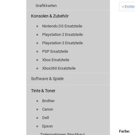
Grafikkarten
« Erster
Konsolen & Zubehör
Nintendo DS Ersatzteile
Playstation 2 Ersatzteile
Playstation 3 Ersatzteile
PSP Ersatzteile
Xbox Ersatzteile
Xbox360 Ersatzteile
Software & Spiele
Tinte & Toner
Brother
Canon
Dell
Epson
Farbe:
Tintenpatronen (Nachbau)