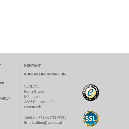
T
KONTAKT
KONTAKTINFORMATION
en
len
VENDOR
Franz Gruber
Mitterau 4
RHOLT
3385 Prinzersdorf
Österreich
Telefon: +43 664 3379145
Email: office@vendor.at