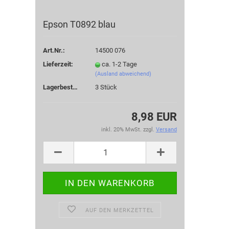
Epson T0892 blau
Art.Nr.:
14500 076
Lieferzeit:
ca. 1-2 Tage
(Ausland abweichend)
Lagerbestand:
3
Stück
8,98 EUR
inkl. 20% MwSt. zzgl.
Versand
AUF DEN MERKZETTEL