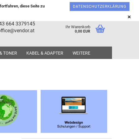
Österreich
Kundenlogin
Merkzettel
ortfahren, diese Seite zu
DATENSCHUTZERKLÄRUNG
+43 664 3379145
Ihr Warenkorb
ffice@vendor.at
0,00 EUR
 & TONER
KABEL & ADAPTER
WEITERE
tellen
 vergessen?