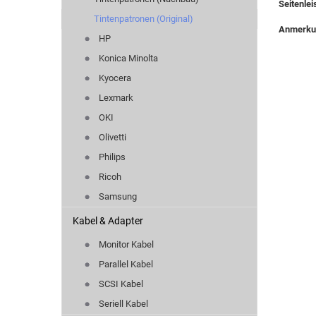
Seitenlei
Tintenpatronen (Original)
Anmerk
HP
Konica Minolta
Kyocera
Lexmark
OKI
Olivetti
Philips
Ricoh
Samsung
Kabel & Adapter
Monitor Kabel
Parallel Kabel
SCSI Kabel
Seriell Kabel