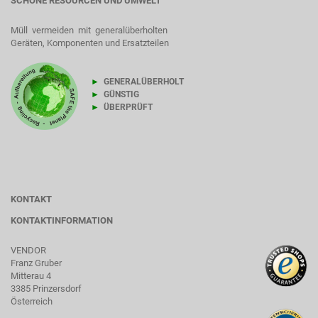
SCHONE RESOURCEN UND UMWELT
Müll vermeiden mit generalüberholten
Geräten, Komponenten und Ersatzteilen
►
GENERALÜBERHOLT
►
GÜNSTIG
►
ÜBERPRÜFT
KONTAKT
KONTAKTINFORMATION
VENDOR
Franz Gruber
Mitterau 4
3385 Prinzersdorf
Österreich