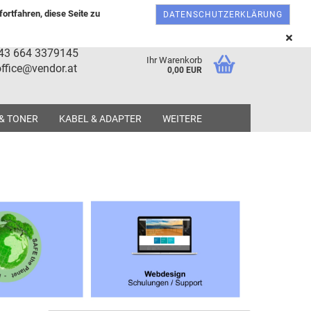
Österreich
Kundenlogin
Merkzettel
ortfahren, diese Seite zu
DATENSCHUTZERKLÄRUNG
+43 664 3379145
Ihr Warenkorb
ffice@vendor.at
0,00 EUR
 & TONER
KABEL & ADAPTER
WEITERE
tellen
 vergessen?