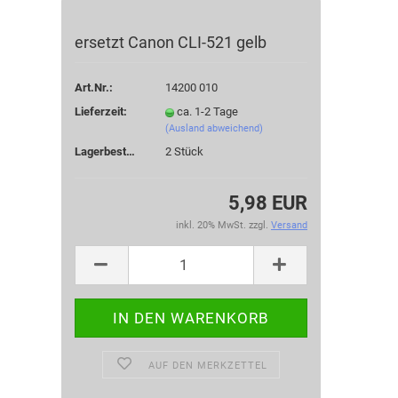
ersetzt Canon CLI-521 gelb
Art.Nr.:
14200 010
Lieferzeit:
ca. 1-2 Tage
(Ausland abweichend)
Lagerbestand:
2
Stück
5,98 EUR
inkl. 20% MwSt. zzgl.
Versand
AUF DEN MERKZETTEL