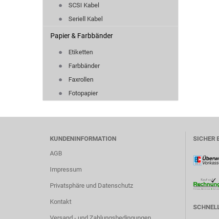
SCSI Kabel
Seriell Kabel
Papier & Farbbänder
Etiketten
Farbbänder
Faxrollen
Fotopapier
KUNDENINFORMATION
SICHER 
AGB
Impressum
Privatsphäre und Datenschutz
Kontakt
SCHNELL
Versand - und Zahlungsbedingungen