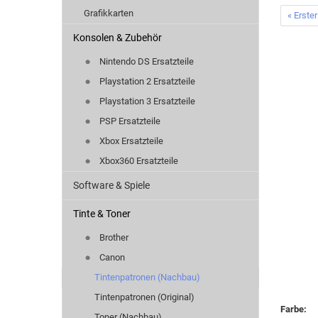
Grafikkarten
« Erster
Konsolen & Zubehör
Nintendo DS Ersatzteile
Playstation 2 Ersatzteile
Playstation 3 Ersatzteile
PSP Ersatzteile
Xbox Ersatzteile
Xbox360 Ersatzteile
Software & Spiele
Tinte & Toner
Brother
Canon
Tintenpatronen (Nachbau)
Tintenpatronen (Original)
Farbe:
Toner (Nachbau)