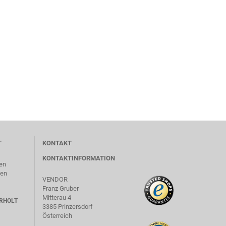
T
KONTAKT
KONTAKTINFORMATION
en
len
VENDOR
Franz Gruber
Mitterau 4
RHOLT
3385 Prinzersdorf
Österreich