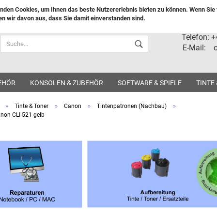
nden Cookies, um Ihnen das beste Nutzererlebnis bieten zu können. Wenn Sie f
n wir davon aus, dass Sie damit einverstanden sind.
Lieferland
Telefon: 
E-Mail: o
EHÖR
KONSOLEN & ZUBEHÖR
SOFTWARE & SPIELE
TINTE
»
»
»
»
Tinte & Toner
Canon
Tintenpatronen (Nachbau)
anon CLI-521 gelb
Konto ers
Passwort