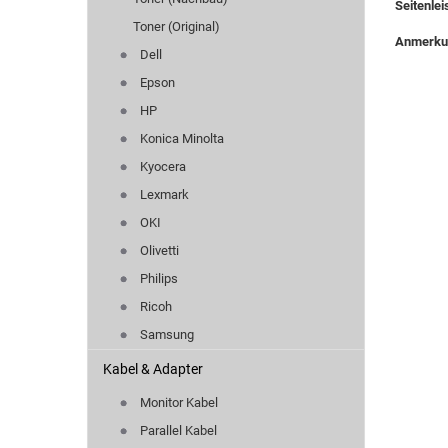
Seitenlei
Toner (Original)
Anmerk
Dell
Epson
HP
Konica Minolta
Kyocera
Lexmark
OKI
Olivetti
Philips
Ricoh
Samsung
Kabel & Adapter
Monitor Kabel
Parallel Kabel