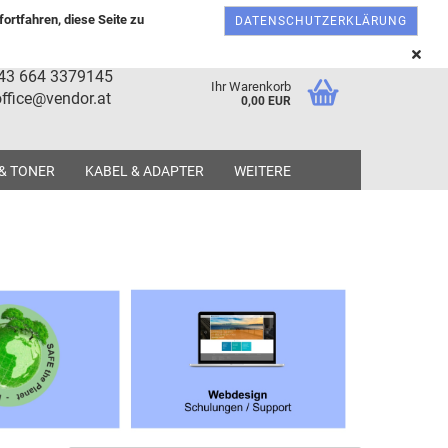
Österreich
Kundenlogin
Merkzettel
ortfahren, diese Seite zu
DATENSCHUTZERKLÄRUNG
+43 664 3379145
Ihr Warenkorb
ffice@vendor.at
0,00 EUR
 & TONER
KABEL & ADAPTER
WEITERE
tellen
 vergessen?