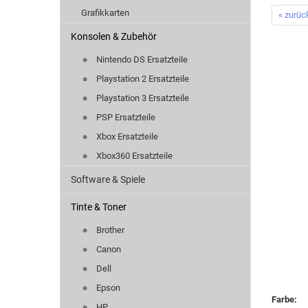
Grafikkarten
« zurüc
Konsolen & Zubehör
Nintendo DS Ersatzteile
Playstation 2 Ersatzteile
Playstation 3 Ersatzteile
PSP Ersatzteile
Xbox Ersatzteile
Xbox360 Ersatzteile
Software & Spiele
Tinte & Toner
Brother
Canon
Dell
Epson
Farbe:
HP