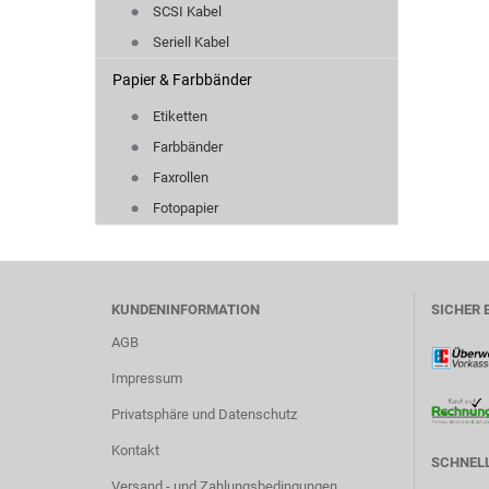
SCSI Kabel
Seriell Kabel
Papier & Farbbänder
Etiketten
Farbbänder
Faxrollen
Fotopapier
KUNDENINFORMATION
SICHER 
AGB
Impressum
Privatsphäre und Datenschutz
Kontakt
SCHNELL
Versand - und Zahlungsbedingungen