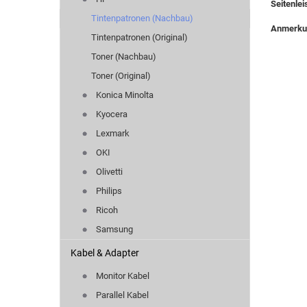
Seitenlei
Tintenpatronen (Nachbau)
Anmerk
Tintenpatronen (Original)
Toner (Nachbau)
Toner (Original)
Konica Minolta
Kyocera
Lexmark
OKI
Olivetti
Philips
Ricoh
Samsung
Kabel & Adapter
Monitor Kabel
Parallel Kabel