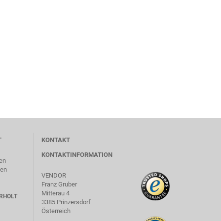
T
KONTAKT
KONTAKTINFORMATION
en
len
VENDOR
Franz Gruber
Mitterau 4
RHOLT
3385 Prinzersdorf
Österreich