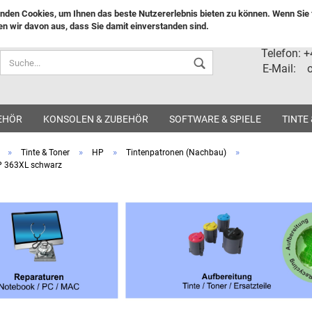
nden Cookies, um Ihnen das beste Nutzererlebnis bieten zu können. Wenn Sie f
n wir davon aus, dass Sie damit einverstanden sind.
Lieferland
Telefon: 
E-Mail: o
EHÖR
KONSOLEN & ZUBEHÖR
SOFTWARE & SPIELE
TINTE
»
»
»
»
Tinte & Toner
HP
Tintenpatronen (Nachbau)
P 363XL schwarz
Konto ers
Passwort