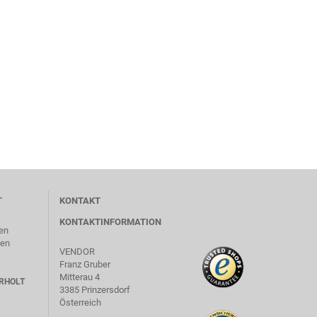
T
KONTAKT
KONTAKTINFORMATION
en
len
VENDOR
Franz Gruber
Mitterau 4
RHOLT
3385 Prinzersdorf
Österreich