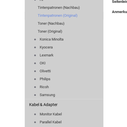
Seitenlei
Tintenpatronen (Nachbau)
Anmerk
Tintenpatronen (Original)
Toner (Nachbau)
Toner (Original)
Konica Minolta
Kyocera
Lexmark
OKI
Olivetti
Philips
Ricoh
Samsung
Kabel & Adapter
Monitor Kabel
Parallel Kabel