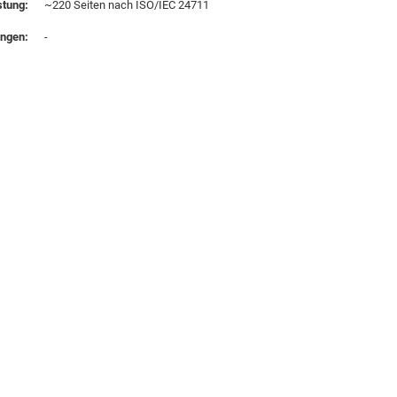
stung:
~220 Seiten nach ISO/IEC 24711
ungen:
-