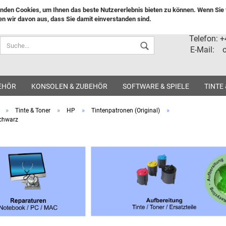
nden Cookies, um Ihnen das beste Nutzererlebnis bieten zu können. Wenn Sie f
n wir davon aus, dass Sie damit einverstanden sind.
Lieferland
Telefon: 
E-Mail: o
EHÖR
KONSOLEN & ZUBEHÖR
SOFTWARE & SPIELE
TINTE
»
»
»
»
Tinte & Toner
HP
Tintenpatronen (Original)
chwarz
Konto ers
Passwort