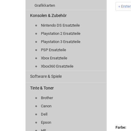
Grafikkarten
« Erster
Konsolen & Zubehör
Nintendo DS Ersatzteile
Playstation 2 Ersatzteile
Playstation 3 Ersatzteile
PSP Ersatzteile
Xbox Ersatzteile
Xbox360 Ersatzteile
Software & Spiele
Tinte & Toner
Brother
Canon
Dell
Epson
Farbe:
HP