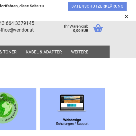
Österreich
Kundenlogin
Merkzettel
ortfahren, diese Seite zu
DATENSCHUTZERKLÄRUNG
+43 664 3379145
Ihr Warenkorb
ffice@vendor.at
0,00 EUR
 & TONER
KABEL & ADAPTER
WEITERE
tellen
 vergessen?