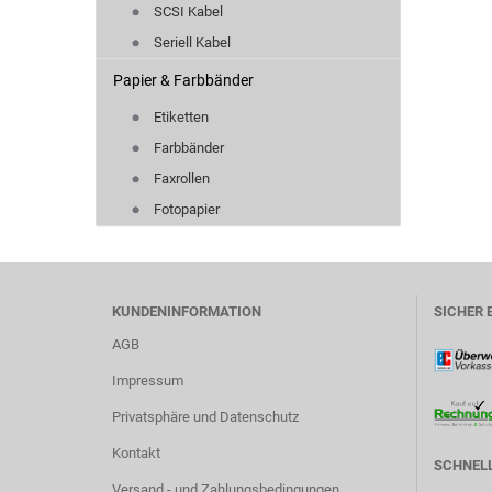
SCSI Kabel
Seriell Kabel
Papier & Farbbänder
Etiketten
Farbbänder
Faxrollen
Fotopapier
KUNDENINFORMATION
SICHER 
AGB
Impressum
Privatsphäre und Datenschutz
Kontakt
SCHNELL
Versand - und Zahlungsbedingungen